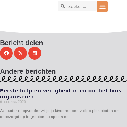
In en om het huis
Bericht delen
Andere berichten
Eerste hulp en veiligheid in en om het huis
organiseren
6 augustus 2026
Als ouder of opvoeder wil je je kinderen een veilige plek bieden om
onbezorgd op te groeien, te spelen en