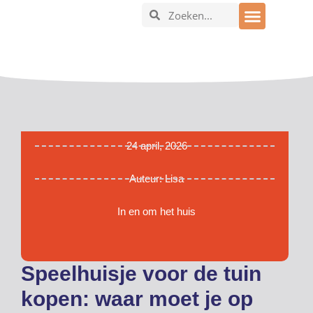
In en om het huis
24 april, 2026
Auteur:
Lisa
In en om het huis
Speelhuisje voor de tuin
kopen: waar moet je op