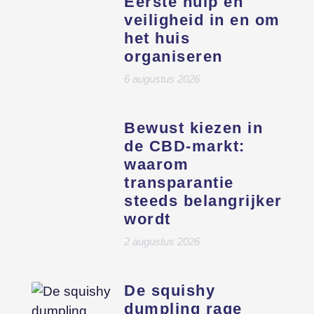
Eerste hulp en
veiligheid in en om
het huis
organiseren
6 augustus 2026
Bewust kiezen in
de CBD-markt:
waarom
transparantie
steeds belangrijker
wordt
2 augustus 2026
De squishy
dumpling rage