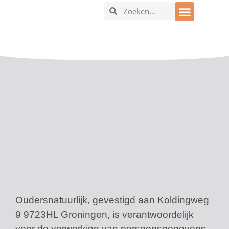
In en om het huis
Oudersnatuurlijk, gevestigd aan Koldingweg
9 9723HL Groningen, is verantwoordelijk
voor de verwerking van persoonsgegevens