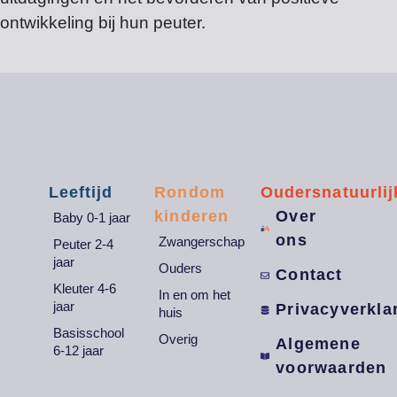
ontwikkeling bij hun peuter.
Leeftijd
Rondom
Oudersnatuurlij
kinderen
Over
Baby 0-1 jaar
ons
Zwangerschap
Peuter 2-4
jaar
Ouders
Contact
Kleuter 4-6
In en om het
jaar
Privacyverkla
huis
Basisschool
Overig
Algemene
6-12 jaar
voorwaarden