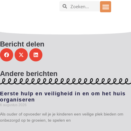
In en om het huis
Bericht delen
Andere berichten
Eerste hulp en veiligheid in en om het huis
organiseren
6 augustus 2026
Als ouder of opvoeder wil je je kinderen een veilige plek bieden om
onbezorgd op te groeien, te spelen en