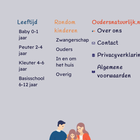
Leeftijd
Rondom
Oudersnatuurlijk.n
kinderen
Over ons
Baby 0-1
jaar
Zwangerschap
Contact
Peuter 2-4
Ouders
jaar
Privacyverklari
In en om
Kleuter 4-6
het huis
Algemene
jaar
Overig
voorwaarden
Basisschool
6-12 jaar