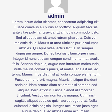
admin
Lorem ipsum dolor sit amet, consectetur adipiscing elit.
Fusce convallis eu purus et porttitor. Aliquam facilisis
ante vitae pulvinar gravida. Etiam quis commodo justo.
Sed aliquet diam sit amet rutrum pharetra. Duis vel
molestie risus. Mauris ut urna ultricies purus volutpat
ultricies. Quisque vitae lectus lectus. In semper
dignissim augue. Donec facilisis ullamcorper risus.
Integer id nunc et diam congue condimentum at iaculis
felis. Aenean dapibus, augue non interdum malesuada,
nulla mauris convallis purus, at malesuada elit nisl ac
tellus. Mauris imperdiet nisl at ligula congue elementum.
Fusce eu hendrerit magna. Mauris tristique tincidunt
sodales. Nam ornare diam sit amet nisl semper, sed
aliquet libero efficitur. Fusce blandit ullamcorper
tincidunt. Vestibulum non turpis magna. Ut mi nisl,
sagittis aliquet sodales quis, laoreet eget erat. Nulla
euismod lacinia sagittis. Integer accumsan justo eget
augue dapibus, ac ultrices enim accumsan.