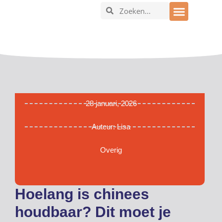
In en om het huis
28 januari, 2026
Auteur:
Lisa
Overig
Hoelang is chinees
houdbaar? Dit moet je