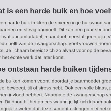
t is een harde buik en hoe voel
een harde buik trekken de spieren in je buikwand sam
pannen en stevig aanvoelt. Dit kan een paar second
t wat oncomfortabel, maar doet meestal geen pijn. Va
ede helft van de zwangerschap. Veel vrouwen noeme
ks. Je lichaam bereidt zich zo alvast voor op de bev
 het echte werk dat later komt.
e ontstaan harde buiken tijde
de buiken komen vooral doordat je baarmoeder groei
eel beweegt, tilt of stress hebt. Ook een volle blaas
nen invloed hebben. Naarmate de zwangerschap vo
. Dit hoort bij het proces waarin je lijf zich klaarma
angrijk te weten dat deze samentrekkingen niet hetz