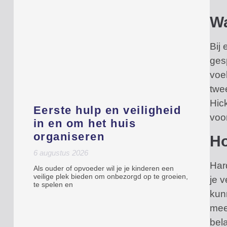
Wa
Bij 
ges
voel
twe
Hic
Eerste hulp en veiligheid
voor
in en om het huis
organiseren
Ho
6 augustus 2026
Har
Als ouder of opvoeder wil je je kinderen een
veilige plek bieden om onbezorgd op te groeien,
je v
te spelen en
kun
meer
bel