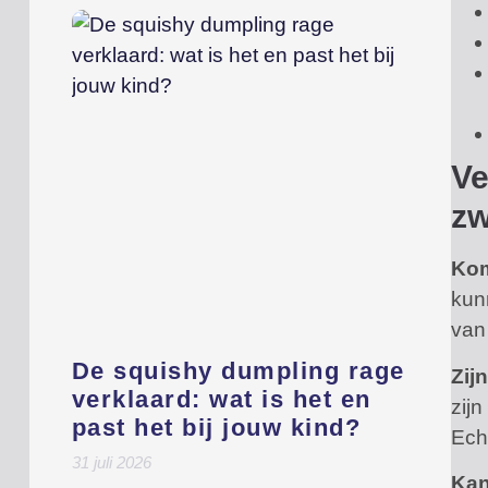
Ve
z
Kom
kun
van
De squishy dumpling rage
Zij
verklaard: wat is het en
zij
past het bij jouw kind?
Ech
31 juli 2026
Kan