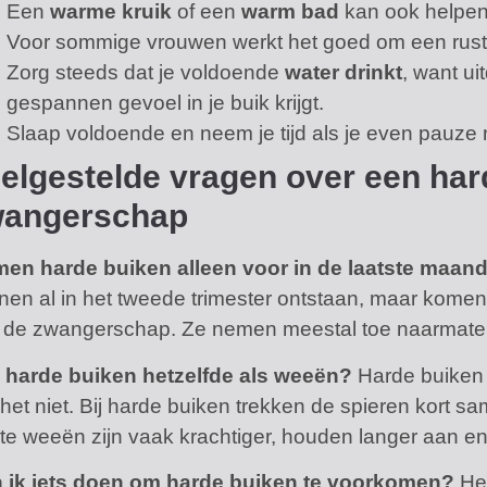
Een
warme kruik
of een
warm bad
kan ook helpen 
Voor sommige vrouwen werkt het goed om een rust
Zorg steeds dat je voldoende
water drinkt
, want ui
gespannen gevoel in je buik krijgt.
Slaap voldoende en neem je tijd als je even pauze 
elgestelde vragen over een hard
wangerschap
en harde buiken alleen voor in de laatste maa
nen al in het tweede trimester ontstaan, maar komen
 de zwangerschap. Ze nemen meestal toe naarmate de
n harde buiken hetzelfde als weeën?
Harde buiken 
n het niet. Bij harde buiken trekken de spieren kort 
te weeën zijn vaak krachtiger, houden langer aan 
 ik iets doen om harde buiken te voorkomen?
Hel