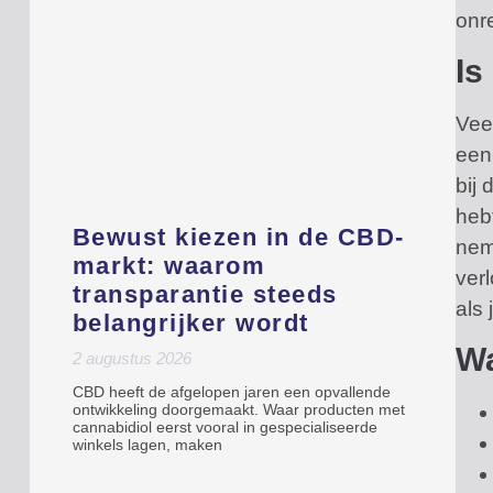
onr
Is
Vee
een
bij 
hebt
Bewust kiezen in de CBD-
neme
markt: waarom
verl
transparantie steeds
als
belangrijker wordt
Wa
2 augustus 2026
CBD heeft de afgelopen jaren een opvallende
ontwikkeling doorgemaakt. Waar producten met
cannabidiol eerst vooral in gespecialiseerde
winkels lagen, maken