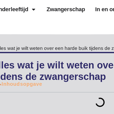
nderleeftijd
Zwangerschap
In en o
1 november, 2025
Auteur:
Lisa
lles wat je wilt weten ov
ijdens de zwangerschap
Inhoudsopgave