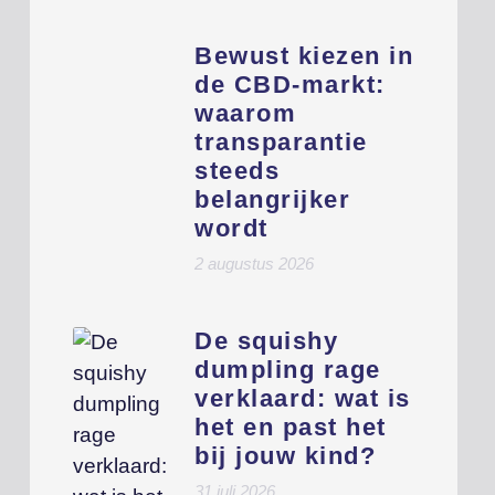
Bewust kiezen in
de CBD-markt:
waarom
transparantie
steeds
belangrijker
wordt
2 augustus 2026
De squishy
dumpling rage
verklaard: wat is
het en past het
bij jouw kind?
31 juli 2026