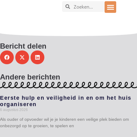
In en om het huis
Bericht delen
Andere berichten
Eerste hulp en veiligheid in en om het huis
organiseren
6 augustus 2026
Als ouder of opvoeder wil je je kinderen een veilige plek bieden om
onbezorgd op te groeien, te spelen en