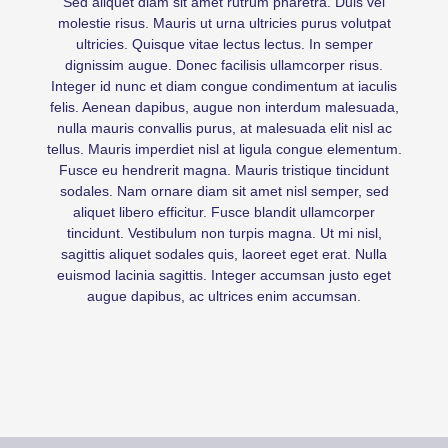
Sed aliquet diam sit amet rutrum pharetra. Duis vel
molestie risus. Mauris ut urna ultricies purus volutpat
ultricies. Quisque vitae lectus lectus. In semper
dignissim augue. Donec facilisis ullamcorper risus.
Integer id nunc et diam congue condimentum at iaculis
felis. Aenean dapibus, augue non interdum malesuada,
nulla mauris convallis purus, at malesuada elit nisl ac
tellus. Mauris imperdiet nisl at ligula congue elementum.
Fusce eu hendrerit magna. Mauris tristique tincidunt
sodales. Nam ornare diam sit amet nisl semper, sed
aliquet libero efficitur. Fusce blandit ullamcorper
tincidunt. Vestibulum non turpis magna. Ut mi nisl,
sagittis aliquet sodales quis, laoreet eget erat. Nulla
euismod lacinia sagittis. Integer accumsan justo eget
augue dapibus, ac ultrices enim accumsan.