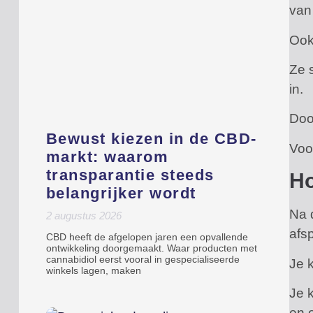
van
Ook
Ze 
in.
Doo
Bewust kiezen in de CBD-
Voo
markt: waarom
transparantie steeds
Ho
belangrijker wordt
Na 
2 augustus 2026
afs
CBD heeft de afgelopen jaren een opvallende
ontwikkeling doorgemaakt. Waar producten met
cannabidiol eerst vooral in gespecialiseerde
Je 
winkels lagen, maken
Je 
en 