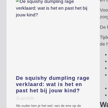
Voo
zor
De 
Tij
de 
De squishy dumpling rage
verklaard: wat is het en
past het bij jouw kind?
31 juli 2026
Wa
Als ouder ken je het wel: van de ene op de