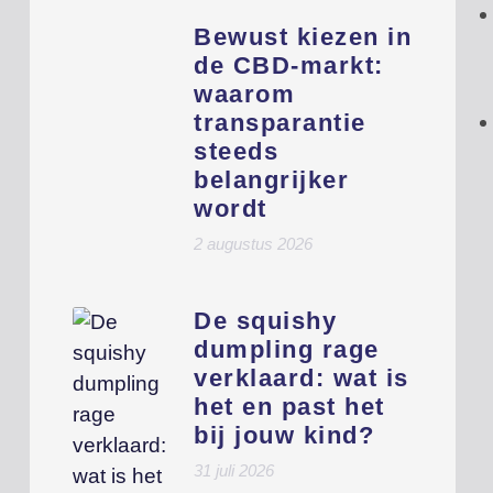
Bewust kiezen in
de CBD-markt:
waarom
transparantie
steeds
belangrijker
wordt
2 augustus 2026
De squishy
dumpling rage
verklaard: wat is
het en past het
bij jouw kind?
31 juli 2026