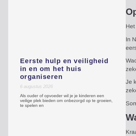
Op
Het
In 
eer
Eerste hulp en veiligheid
Wach
in en om het huis
zeke
organiseren
Je 
6 augustus 2026
zek
Als ouder of opvoeder wil je je kinderen een
veilige plek bieden om onbezorgd op te groeien,
Som
te spelen en
Wa
Kra