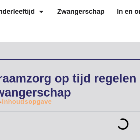
nderleeftijd
Zwangerschap
In en o
23 maart, 2026
Auteur:
Lisa
raamzorg op tijd regelen 
wangerschap
Inhoudsopgave